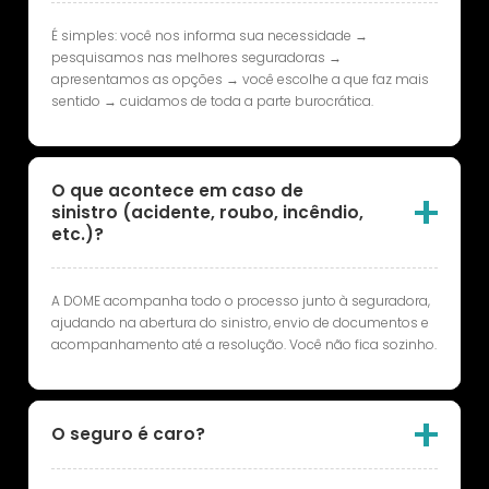
É simples: você nos informa sua necessidade →
pesquisamos nas melhores seguradoras →
apresentamos as opções → você escolhe a que faz mais
sentido → cuidamos de toda a parte burocrática.
O que acontece em caso de
sinistro (acidente, roubo, incêndio,
etc.)?
A DOME acompanha todo o processo junto à seguradora,
ajudando na abertura do sinistro, envio de documentos e
acompanhamento até a resolução. Você não fica sozinho.
O seguro é caro?